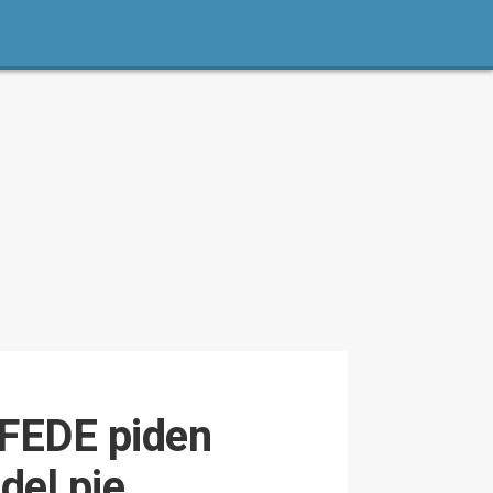
y FEDE piden
del pie