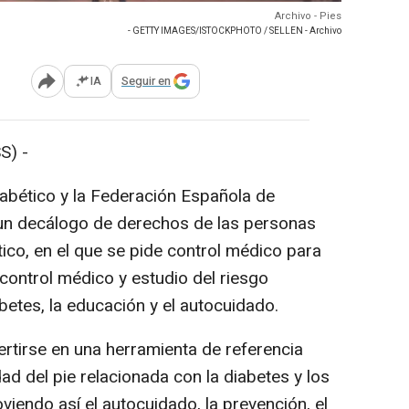
Archivo - Pies
- GETTY IMAGES/ISTOCKPHOTO / SELLEN - Archivo
IA
Seguir en
Abrir opciones para compartir
S) -
Diabético y la Federación Española de
un decálogo de derechos de las personas
ico, en el que se pide control médico para
 control médico y estudio del riesgo
betes, la educación y el autocuidado.
tirse en una herramienta de referencia
d del pie relacionada con la diabetes y los
viendo así el autocuidado, la prevención, el