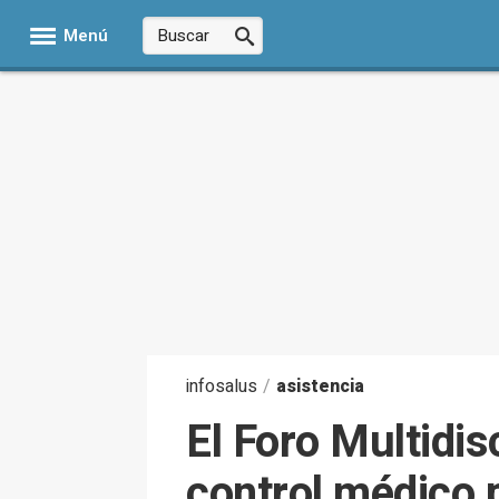
Menú
infosalus
/
asistencia
El Foro Multidis
control médico p