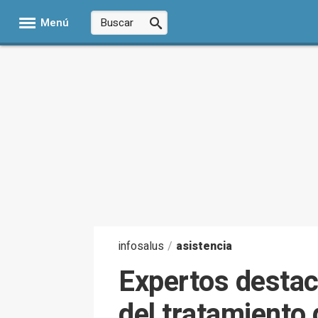
Menú
infosalus
/
asistencia
Expertos destaca
del tratamiento