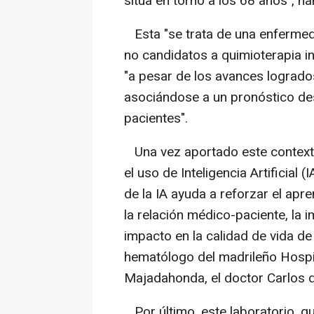
sitúa en torno a los 68 años", h
Esta "se trata de una enfermed
no candidatos a quimioterapia in
"a pesar de los avances logrados
asociándose a un pronóstico de
pacientes".
Una vez aportado este contexto,
el uso de Inteligencia Artificial (
de la IA ayuda a reforzar el apr
la relación médico-paciente, la 
impacto en la calidad de vida d
hematólogo del madrileño Hospit
Majadahonda, el doctor Carlos d
Por último, este laboratorio, q