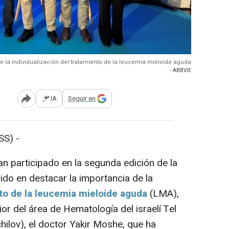
e la individualización del tratamiento de la leucemia mieloide aguda
- ABBVIE
IA
Seguir en
Abrir opciones para compartir
S) -
 participado en la segunda edición de la
ido en destacar la importancia de la
nto de la leucemia mieloide aguda
(LMA),
r del área de Hematología del israelí Tel
hilov), el doctor Yakir Moshe, que ha