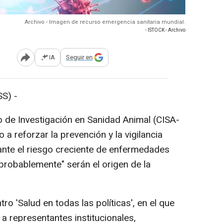
Archivo - Imagen de recurso emergencia sanitaria mundial.
- ISTOCK - Archivo
IA
Seguir en
Abrir opciones para compartir
S) -
ro de Investigación en Sanidad Animal (CISA-
 a reforzar la prevención y la vigilancia
ante el riesgo creciente de enfermedades
probablemente" serán el origen de la
ro 'Salud en todas las políticas', en el que
a representantes institucionales,