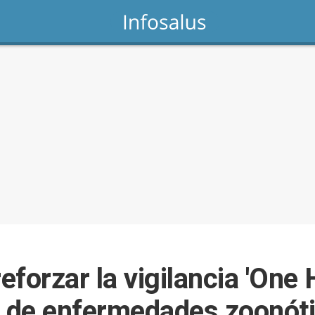
eforzar la vigilancia 'One 
e de enfermedades zoonót