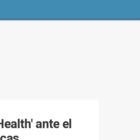
Health' ante el
icas