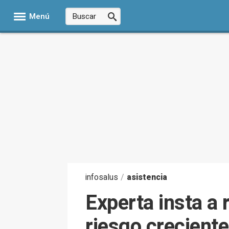
Menú
infosalus
/
asistencia
Experta insta a r
riesgo crecient