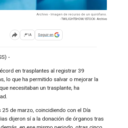
Archivo - Imagen de recurso de un quirófano.
- TWILIGHTSHOW/ ISTOCK - Archivo
IA
Seguir en
Abrir opciones para compartir
S) -
cord en trasplantes al registrar 39
, lo que ha permitido salvar o mejorar la
que necesitaban un trasplante, ha
ad.
s 25 de marzo, coincidiendo con el Día
lias dijeron sí a la donación de órganos tras
. Además, en ese mismo periodo, otras cinco