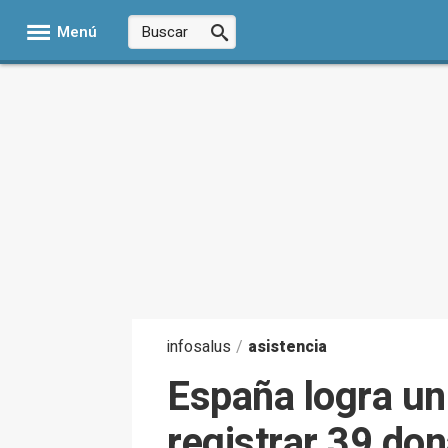
Menú
infosalus
/
asistencia
España logra un
registrar 39 do