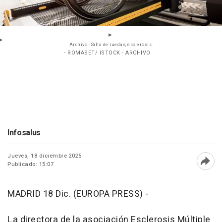
Archivo - Silla de ruedas, esclerosis.
- ROMASET/ ISTOCK - ARCHIVO
Infosalus
Jueves, 18 diciembre 2025
Publicado: 15:07
Abri
MADRID 18 Dic. (EUROPA PRESS) -
La directora de la asociación Esclerosis Múltiple