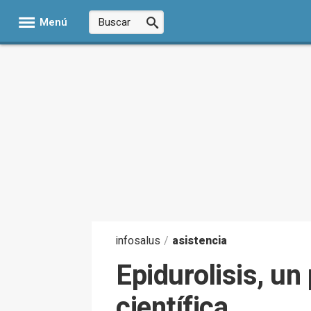
Menú
infosalus
/
asistencia
Epidurolisis, un
científica