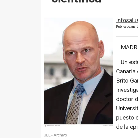
Infosalu
Publicado: mar
MADRID,
Un estud
Canaria 
Brito Ga
Investig
doctor d
Universi
puesto e
de la epi
ULE - Archivo