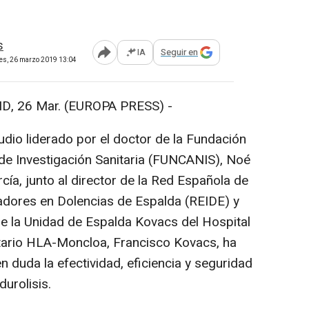
s
IA
Seguir en
Abrir opciones para compartir
tes, 26 marzo 2019 13:04
 26 Mar. (EUROPA PRESS) -
io liderado por el doctor de la Fundación
de Investigación Sanitaria (FUNCANIS), Noé
rcía, junto al director de la Red Española de
adores en Dolencias de Espalda (REIDE) y
e la Unidad de Espalda Kovacs del Hospital
tario HLA-Moncloa, Francisco Kovacs, ha
n duda la efectividad, eficiencia y seguridad
durolisis.