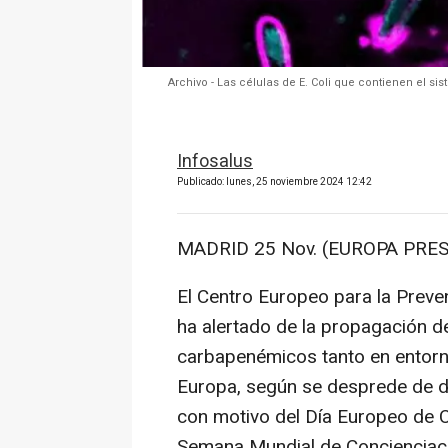
Archivo - Las células de E. Coli que contienen el 
Infosalus
Publicado: lunes, 25 noviembre 2024 12:42
MADRID 25 Nov. (EUROPA PRES
El Centro Europeo para la Prev
ha alertado de la propagación de
carbapenémicos tanto en entorn
Europa, según se desprede de d
con motivo del Día Europeo de Co
Semana Mundial de Concienciació