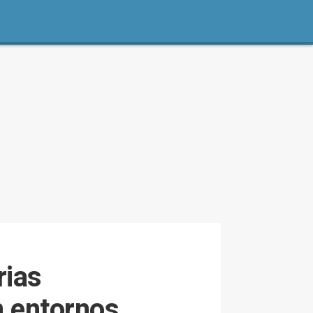
rias
n entornos