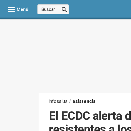
Menú
infosalus
/
asistencia
El ECDC alerta d
resistentes a l