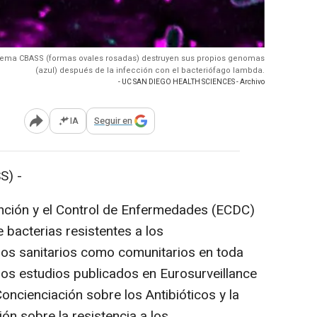
sistema CBASS (formas ovales rosadas) destruyen sus propios genomas
(azul) después de la infección con el bacteriófago lambda.
- UC SAN DIEGO HEALTH SCIENCES - Archivo
IA
Seguir en
Abrir opciones para compartir
S) -
ención y el Control de Enfermedades (ECDC)
 bacterias resistentes a los
os sanitarios como comunitarios en toda
os estudios publicados en Eurosurveillance
ncienciación sobre los Antibióticos y la
n sobre la resistencia a los