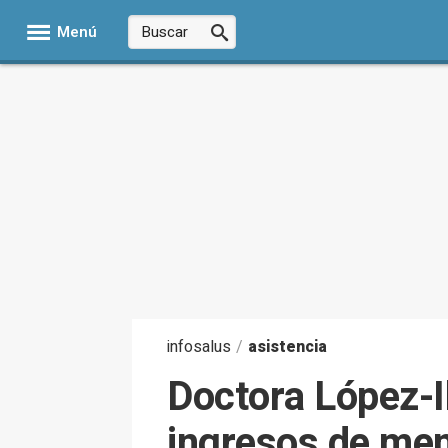
Menú
infosalus
/
asistencia
Doctora López-I
ingresos de men