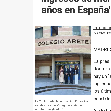
años en España
Infosalu
Publicado: lun
MADRID 
La presi
doctora 
hay un "
ingresos
los últi
edad de 
La XII Jornada de Innovación Educativa
celebrada en el Colegio Areteia de
Así lo h
Alcobendas (Madrid)