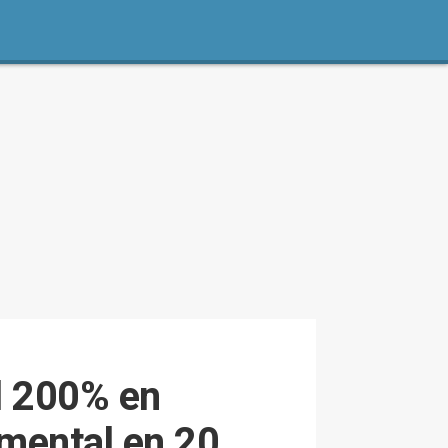
l 200% en
 mental en 20