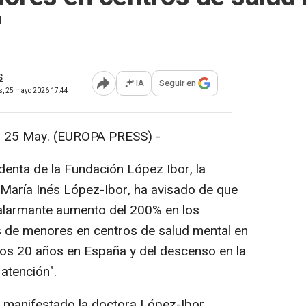
"
s
IA
Seguir en
Abrir opciones para compartir
es, 25 mayo 2026 17:44
25 May. (EUROPA PRESS) -
denta de la Fundación López Ibor, la
María Inés López-Ibor, ha avisado de que
alarmante aumento del 200% en los
 de menores en centros de salud mental en
mos 20 años en España y del descenso en la
atención".
a manifestado la doctora López-Ibor