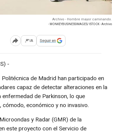
Archivo - Hombre mayor caminando.
- MONKEYBUSINESSIMAGES/ ISTOCK - Archivo
IA
Seguir en
Abrir opciones para compartir
S) -
d Politécnica de Madrid han participado en
adares capaz de detectar alteraciones en la
a enfermedad de Parkinson, lo que
z, cómodo, económico y no invasivo.
 Microondas y Radar (GMR) de la
en este proyecto con el Servicio de