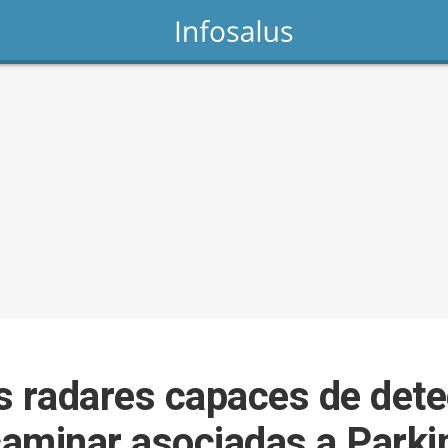
s radares capaces de dete
 caminar asociadas a Park