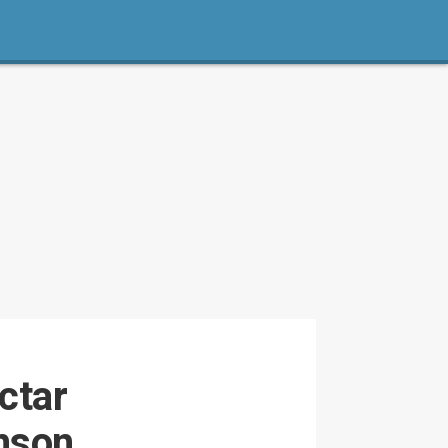
ctar
inson