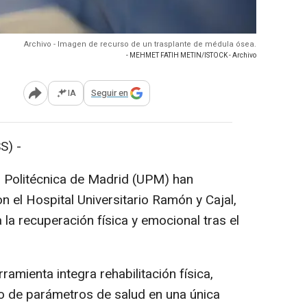
Archivo - Imagen de recurso de un trasplante de médula ósea.
- MEHMET FATIH METIN/ISTOCK - Archivo
IA
Seguir en
Abrir opciones para compartir
S) -
d Politécnica de Madrid (UPM) han
n el Hospital Universitario Ramón y Cajal,
 la recuperación física y emocional tras el
amienta integra rehabilitación física,
o de parámetros de salud en una única