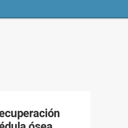
recuperación
médula ósea