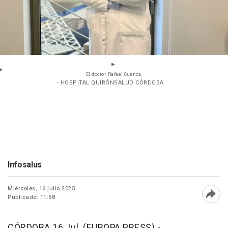
El doctor Rafael Cuenca.
- HOSPITAL QUIRÓNSALUD CÓRDOBA
Infosalus
Miércoles, 16 julio 2025
Publicado: 11:58
Abri
CÓRDOBA 16 Jul. (EUROPA PRESS) -