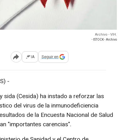
Archivo - VIH.
- ISTOCK - Archivo
IA
Seguir en
Abrir opciones para compartir
S) -
 sida (Cesida) ha instado a reforzar las
stico del virus de la inmunodeficiencia
esultados de la Encuesta Nacional de Salud
jan "importantes carencias".
nisterio de Sanidad y el Centro de