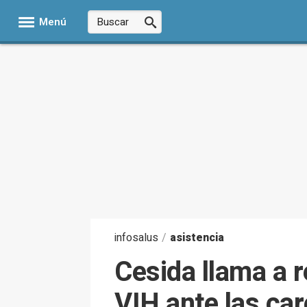
Menú
infosalus
/
asistencia
Cesida llama a r
VIH ante las ca