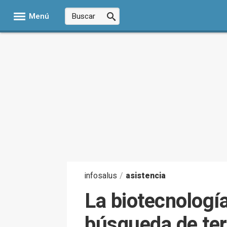
Menú
infosalus
/
asistencia
La biotecnologí
búsqueda de ter