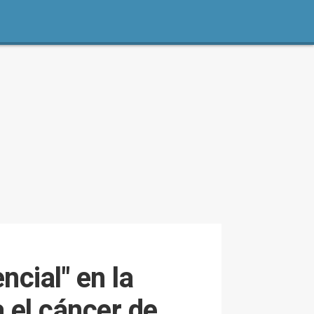
cial" en la
 el cáncer de