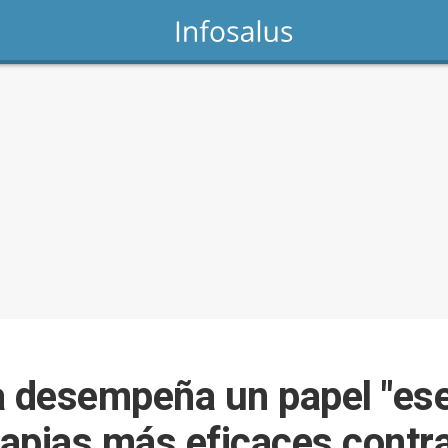
a desempeña un papel "esen
apias más eficaces contra