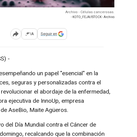
Archivo - Células cancerosas.
- KOTO_FEJA/ISTOCK - Archivo
IA
Seguir en
Abrir opciones para compartir
S) -
esempeñando un papel "esencial" en la
es, seguras y personalizadas contra el
revolucionar el abordaje de la enfermedad,
tora ejecutiva de InnoUp, empresa
 de AseBio, Maite Agüeros.
o del Día Mundial contra el Cáncer de
omingo, recalcando que la combinación