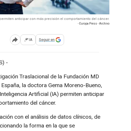
 IA permiten anticipar con más precisión el comportamiento del cáncer.
- Europa Press - Archivo
IA
Seguir en
Abrir opciones para compartir
) -
stigación Traslacional de la Fundación MD
 España, la doctora Gema Moreno-Bueno,
nteligencia Artificial (IA) permiten anticipar
ortamiento del cáncer.
ión con el análisis de datos clínicos, de
cionando la forma en la que se