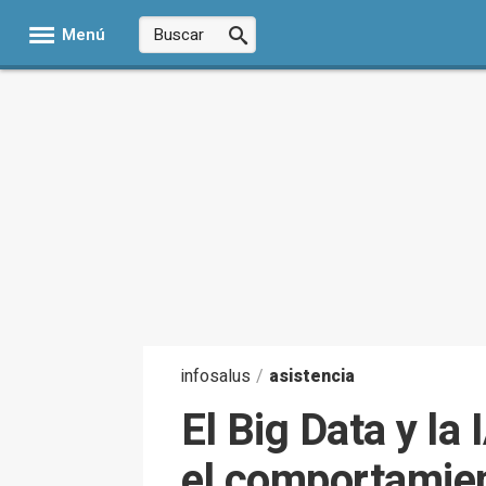
Menú
infosalus
/
asistencia
El Big Data y la
el comportamien