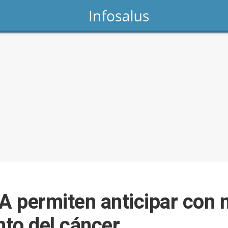
 IA permiten anticipar con
to del cáncer