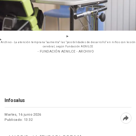
Archivo - La atención temprana "aumenta" las "posibilidades de desarrollo" en niños con lesión
cerebral, según Fundación AENILCE
- FUNDACIÓN AENILCE - ARCHIVO
Infosalus
Martes, 16 junio 2026
Publicado: 13:32
Abri