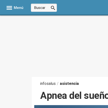
Menú
infosalus
/
asistencia
Apnea del sueño