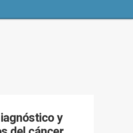
diagnóstico y
os del cáncer