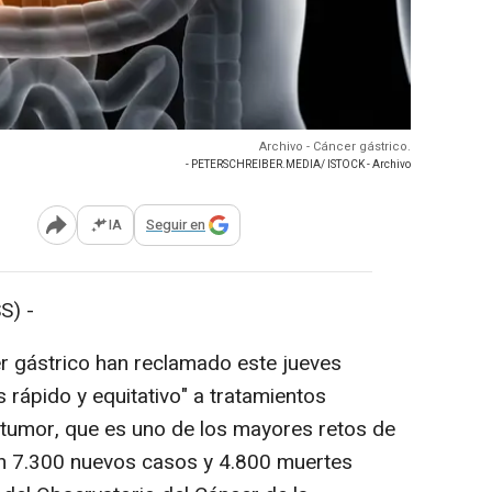
Archivo - Cáncer gástrico.
- PETERSCHREIBER.MEDIA/ ISTOCK - Archivo
IA
Seguir en
Abrir opciones para compartir
S) -
r gástrico han reclamado este jueves
rápido y equitativo" a tratamientos
 tumor, que es uno de los mayores retos de
con 7.300 nuevos casos y 4.800 muertes