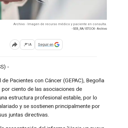
Archivo - Imagen de recurso médico y paciente en consulta.
- SEB_RA/ ISTOCK - Archivo
IA
Seguir en
Abrir opciones para compartir
S) -
l de Pacientes con Cáncer (GEPAC), Begoña
 por ciento de las asociaciones de
na estructura profesional estable, por lo
lariado y se sostienen principalmente por
sus juntas directivas.