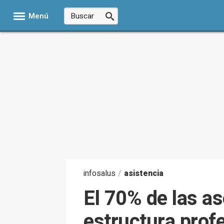
Menú
infosalus
/
asistencia
El 70% de las a
estructura prof