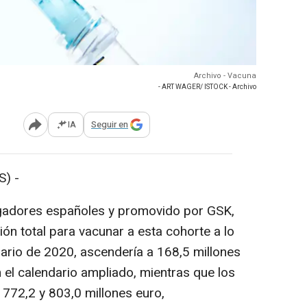
Archivo - Vacuna
- ART WAGER/ ISTOCK - Archivo
IA
Seguir en
Abrir opciones para compartir
) -
tigadores españoles y promovido por GSK,
ión total para vacunar a esta cohorte a lo
dario de 2020, ascendería a 168,5 millones
 el calendario ampliado, mientras que los
 772,2 y 803,0 millones euro,