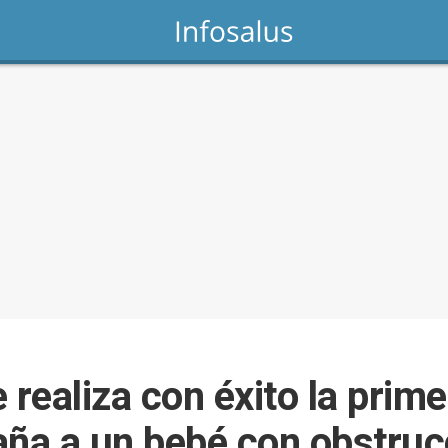
 realiza con éxito la prim
aña a un bebé con obstruc