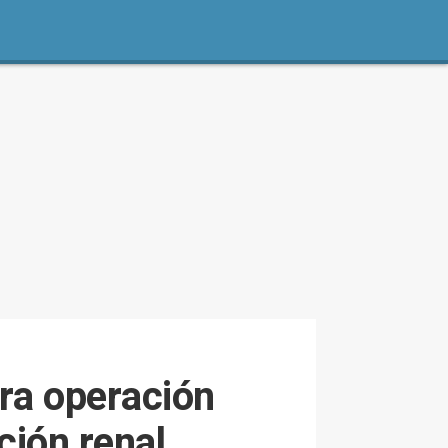
era operación
ción renal