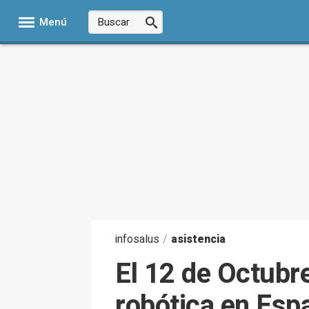
Menú
infosalus
/
asistencia
El 12 de Octubre
robótica en Esp