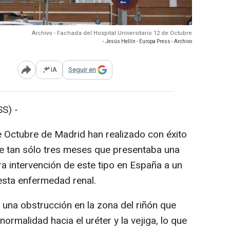
Archivo - Fachada del Hospital Universitario 12 de Octubre
- Jesús Hellín - Europa Press - Archivo
IA
Seguir en
Abrir opciones para compartir
S) -
e Octubre de Madrid han realizado con éxito
de tan sólo tres meses que presentaba una
era intervención de este tipo en España a un
esta enfermedad renal.
 una obstrucción en la zona del riñón que
normalidad hacia el uréter y la vejiga, lo que