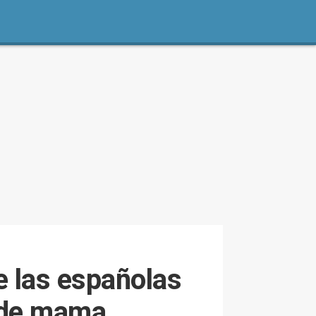
e las españolas
 de mama