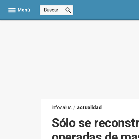
Menú
infosalus
/
actualidad
Sólo se reconst
operadas de ma