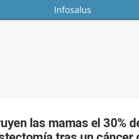
ruyen las mamas el 30% d
stectomía tras un cáncer