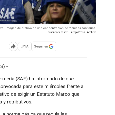
ivo - Imagen de archivo de una concentración de técnicos sanitarios.
- Fernando Sánchez - Europa Press - Archivo
IA
Seguir en
Abrir opciones para compartir
S) -
ermería (SAE) ha informado de que
convocada para este miércoles frente al
etivo de exigir un Estatuto Marco que
 y retributivos.
 la norma básica que regula las