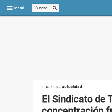
Menú
infosalus
/
actualidad
El Sindicato de 
concentración fr