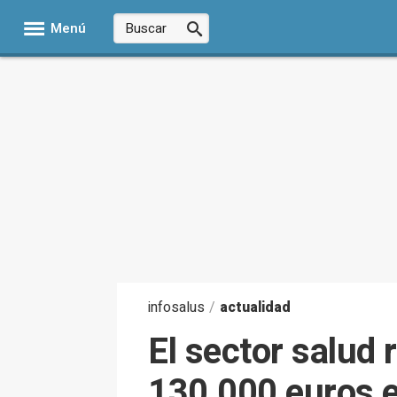
Menú
infosalus
/
actualidad
El sector salud 
130.000 euros en