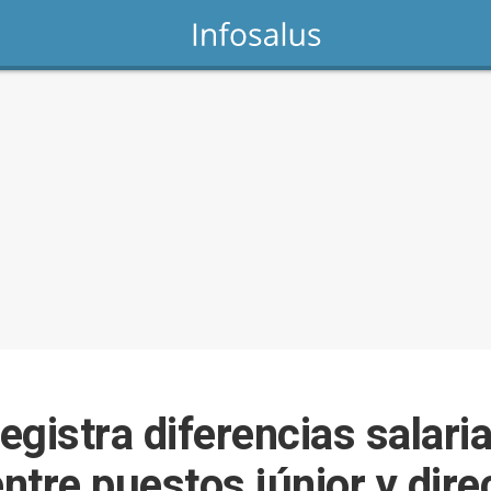
registra diferencias salari
tre puestos júnior y dire