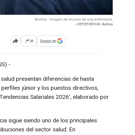
Archivo - Imagen de recurso de una enfermera.
- LPETTET/ISTOCK - Archivo
IA
Seguir en
Abrir opciones para compartir
S) -
 salud presentan diferencias de hasta
erfiles júnior y los puestos directivos,
 Tendencias Salariales 2026', elaborado por
cia sigue siendo uno de los principales
ribuciones del sector salud. En