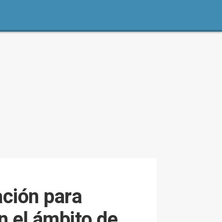
ción para
n el ámbito de