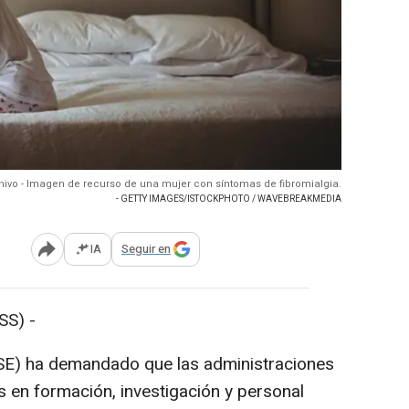
hivo - Imagen de recurso de una mujer con síntomas de fibromialgia.
- GETTY IMAGES/ISTOCKPHOTO / WAVEBREAKMEDIA
IA
Seguir en
Abrir opciones para compartir
SS) -
TSE) ha demandado que las administraciones
s en formación, investigación y personal