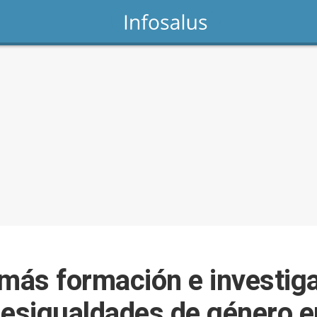
ás formación e investiga
desigualdades de género e