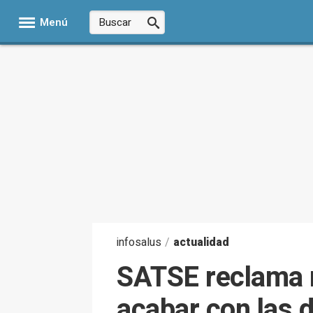
Menú
infosalus
/
actualidad
SATSE reclama m
acabar con las 