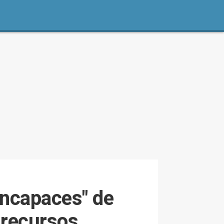
incapaces" de
 recursos