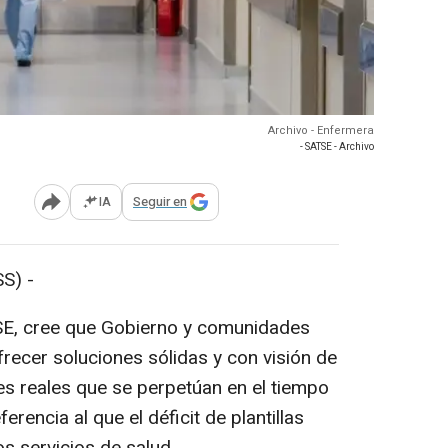
Archivo - Enfermera
- SATSE - Archivo
IA
Seguir en
Abrir opciones para compartir
S) -
TSE, cree que Gobierno y comunidades
ecer soluciones sólidas y con visión de
s reales que se perpetúan en el tiempo
rencia al que el déficit de plantillas