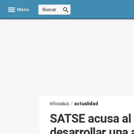
Menú
infosalus
/
actualidad
SATSE acusa al 
desarrollar una