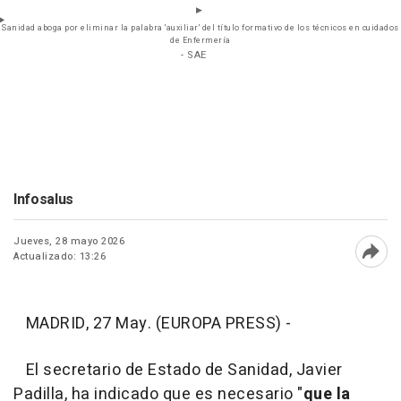
Sanidad aboga por eliminar la palabra 'auxiliar' del título formativo de los técnicos en cuidados
de Enfermería
- SAE
Infosalus
Jueves, 28 mayo 2026
Actualizado: 13:26
Abri
MADRID, 27 May. (EUROPA PRESS) -
El secretario de Estado de Sanidad, Javier
Padilla, ha indicado que es necesario "
que la