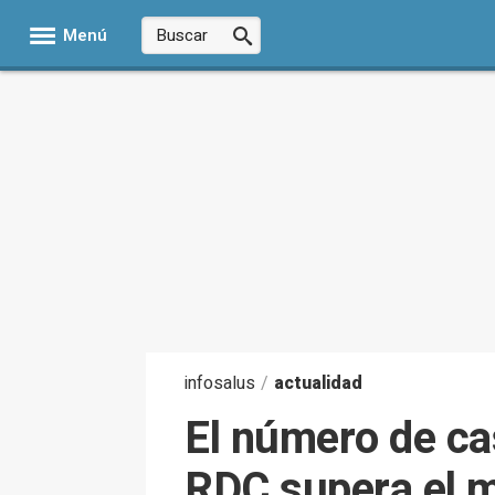
Menú
infosalus
/
actualidad
El número de ca
RDC supera el m