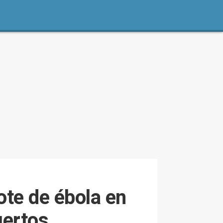
ote de ébola en
uertos