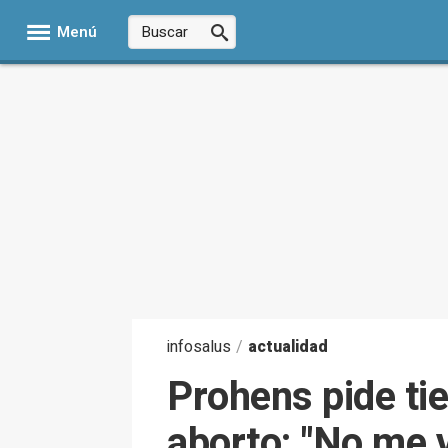
Menú
infosalus
/
actualidad
Prohens pide tie
aborto: "No me v