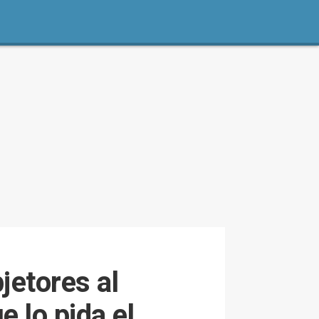
jetores al
e lo pida el