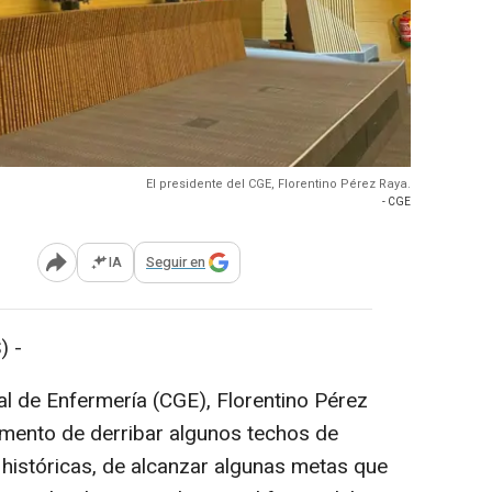
El presidente del CGE, Florentino Pérez Raya.
- CGE
IA
Seguir en
Abrir opciones para compartir
) -
al de Enfermería (CGE), Florentino Pérez
omento de derribar algunos techos de
s históricas, de alcanzar algunas metas que