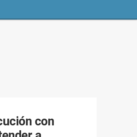
ocución con
tender a