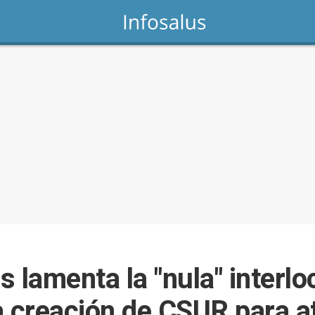
 lamenta la "nula" interl
a creación de CSUR para a