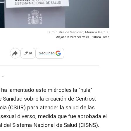
La ministra de Sanidad, Mónica García.
- Alejandro Martínez Vélez - Europa Press
IA
Seguir en
Abrir opciones para compartir
 -
ha lamentado este miércoles la "nula"
de Sanidad sobre la creación de Centros,
cia (CSUR) para atender la salud de las
 sexual diverso, medida que fue aprobada el
ial del Sistema Nacional de Salud (CISNS).