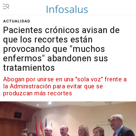
ACTUALIDAD
Pacientes crónicos avisan de
que los recortes están
provocando que "muchos
enfermos" abandonen sus
tratamientos
Abogan por unirse en una "sola voz" frente a
la Administración para evitar que se
produzcan más recortes