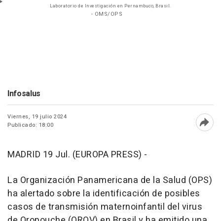
Laboratorio de Investigación en Pernambuco, Brasil.
- OMS/OPS
Infosalus
Viernes, 19 julio 2024
Publicado: 18:00
Abri
MADRID 19 Jul. (EUROPA PRESS) -
La Organización Panamericana de la Salud (OPS)
ha alertado sobre la identificación de posibles
casos de transmisión maternoinfantil del virus
de Oropouche (OROV) en Brasil y ha emitido una