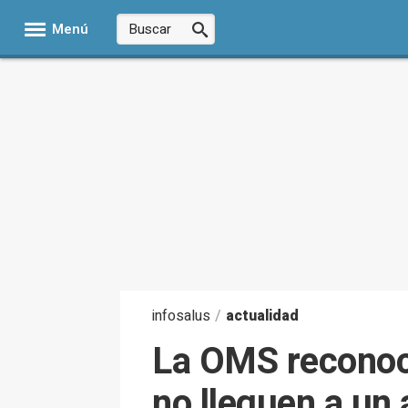
Menú
infosalus
/
actualidad
La OMS reconoce
no lleguen a un