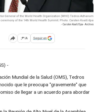
irector-General of the World Health Organization (WHO) Tedros Adhanom
ceremony of the 14th World Health Summit. Photo: Carsten Koall/dpa
- Carsten Koall/Dpa - Archivo
IA
Seguir en
Abrir opciones para compartir
S) -
zación Mundial de la Salud (OMS), Tedros
ocido que le preocupa "gravemente" que
omiso de llegar a un acuerdo para abordar
n la Reunión de Alto Nivel de la Asamblea