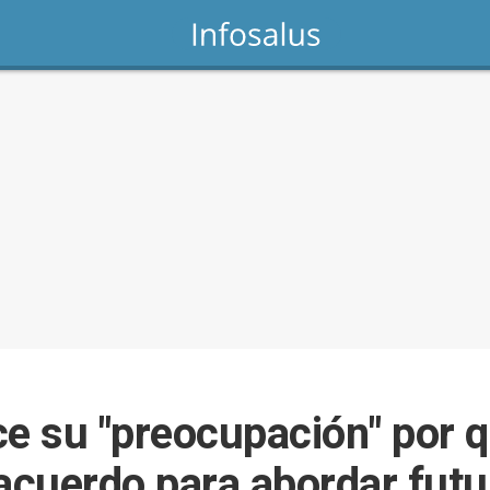
 su "preocupación" por q
 acuerdo para abordar fut