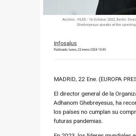
Archivo - FILED - 16 October 2022, Berlin: D
Ghebreyesus speaks at the opening 
Infosalus
Publicado: lunes, 22 enero 2024 13:45
MADRID, 22 Ene. (EUROPA PRES
El director general de la Organi
Adhanom Ghebreyesus, ha recon
los países no cumplan su compr
futuras pandemias.
En 2023, los líderes mundiales e