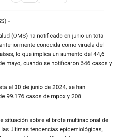
Abrir opciones para compartir
S) -
lud (OMS) ha notificado en junio un total
nteriormente conocida como viruela del
íses, lo que implica un aumento del 44,6
de mayo, cuando se notificaron 646 casos y
ta el 30 de junio de 2024, se han
 de 99.176 casos de mpox y 208
e situación sobre el brote multinacional de
 las últimas tendencias epidemiológicas,