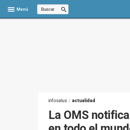
Menú
infosalus
/
actualidad
La OMS notifica
en todo el mund