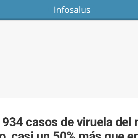
 934 casos de viruela del
o, casi un 50% más que e