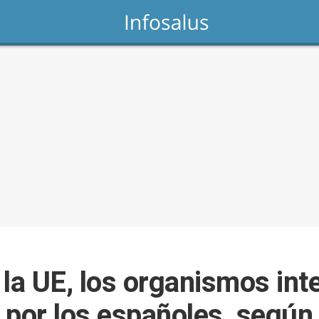
 la UE, los organismos int
 por los españoles, según 