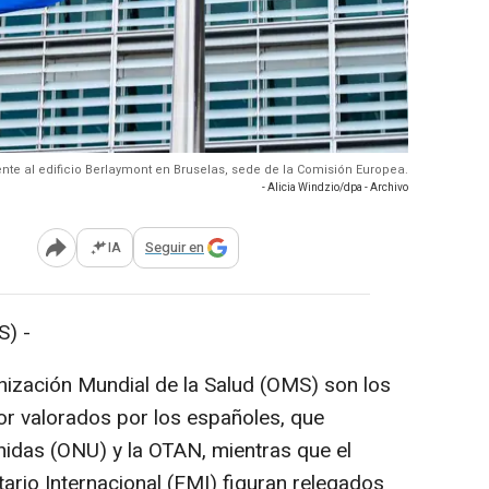
nte al edificio Berlaymont en Bruselas, sede de la Comisión Europea.
- Alicia Windzio/dpa - Archivo
IA
Seguir en
Abrir opciones para compartir
) -
nización Mundial de la Salud (OMS) son los
r valorados por los españoles, que
idas (ONU) y la OTAN, mientras que el
rio Internacional (FMI) figuran relegados