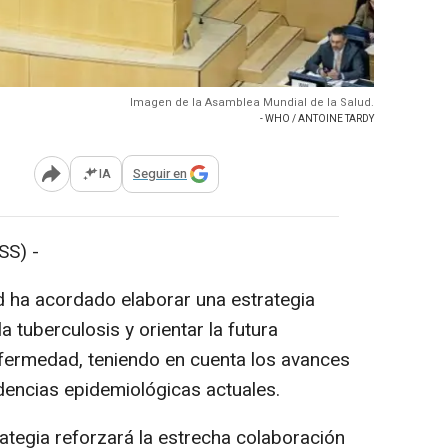
Imagen de la Asamblea Mundial de la Salud.
- WHO / ANTOINE TARDY
IA
Seguir en
Abrir opciones para compartir
SS) -
d ha acordado elaborar una estrategia
 tuberculosis y orientar la futura
nfermedad, teniendo en cuenta los avances
ndencias epidemiológicas actuales.
ategia reforzará la estrecha colaboración