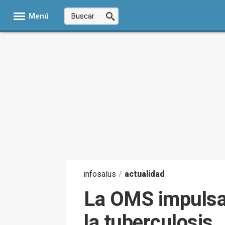
Menú
infosalus
/
actualidad
La OMS impulsar
la tuberculosis