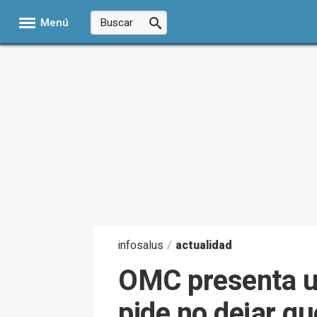
Menú
infosalus
/
actualidad
OMC presenta un
pide no dejar qu