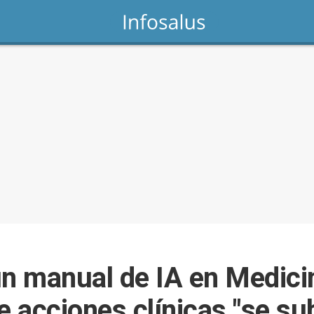
 manual de IA en Medicin
e acciones clínicas "se su