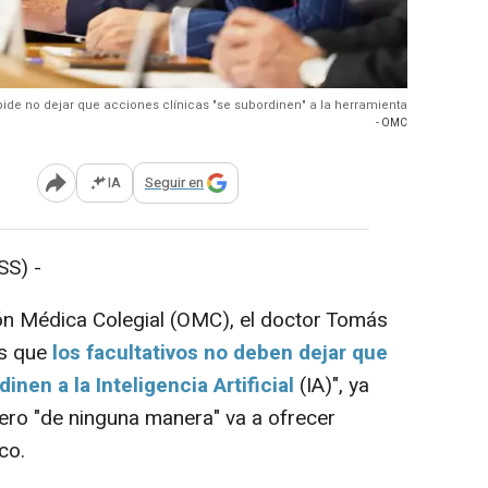
ide no dejar que acciones clínicas "se subordinen" a la herramienta
- OMC
IA
Seguir en
Abrir opciones para compartir
S) -
ón Médica Colegial (OMC), el doctor Tomás
es que
los facultativos no deben dejar que
inen a la Inteligencia Artificial
(IA)", ya
pero "de ninguna manera" va a ofrecer
co.