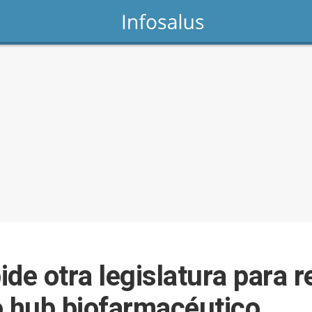
de otra legislatura para r
 hub biofarmacéutico