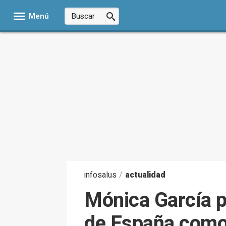
Menú
infosalus
/
actualidad
Mónica García pi
de España como