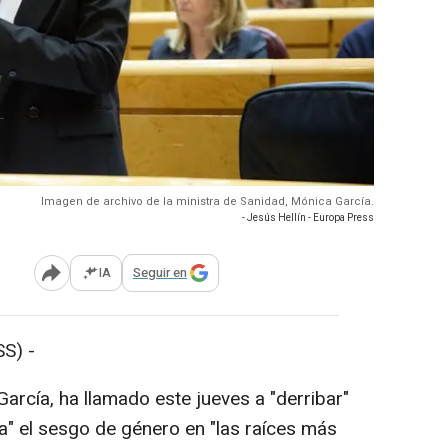
Imagen de archivo de la ministra de Sanidad, Mónica García.
- Jesús Hellín - Europa Press
IA
Seguir en
Abrir opciones para compartir
S) -
arcía, ha llamado este jueves a "derribar"
da" el sesgo de género en "las raíces más