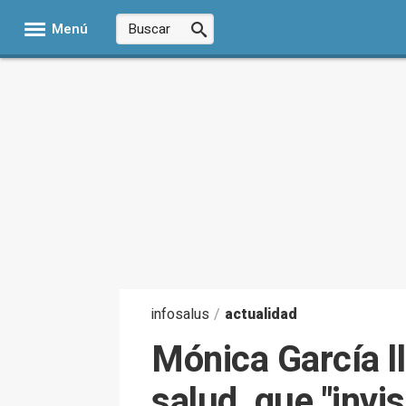
Menú
infosalus
/
actualidad
Mónica García ll
salud, que "invis