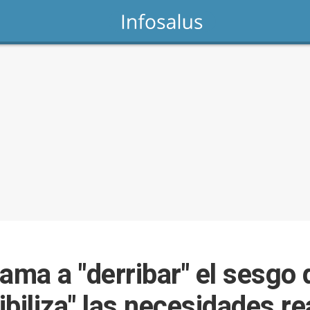
ama a "derribar" el sesgo
ibiliza" las necesidades re