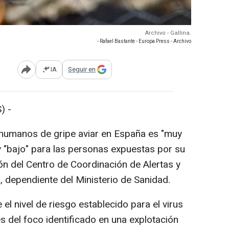
Archivo - Gallina.
- Rafael Bastante - Europa Press - Archivo
IA
Seguir en
Abrir opciones para compartir
) -
 humanos de gripe aviar en España es "muy
y "bajo" para las personas expuestas por su
ión del Centro de Coordinación de Alertas y
 dependiente del Ministerio de Sanidad.
l nivel de riesgo establecido para el virus
s del foco identificado en una explotación