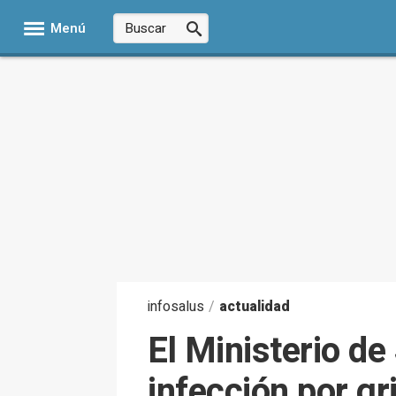
Menú
infosalus
/
actualidad
El Ministerio de
infección por gr