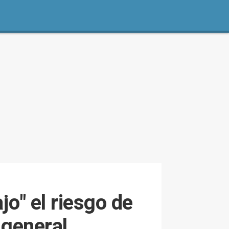
o" el riesgo de
 general