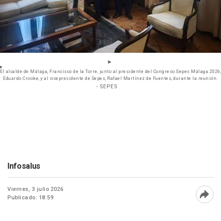
El alcalde de Málaga, Francisco de la Torre, junto al presidente del Congreso Sepes Málaga 2026,
Eduardo Crooke, y al vicepresidente de Sepes, Rafael Martínez de Fuentes, durante la reunión.
- SEPES
Infosalus
Viernes, 3 julio 2026
Publicado: 18:59
Abri