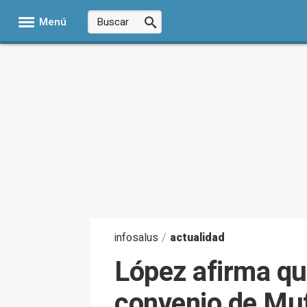
Menú
infosalus
/
actualidad
López afirma que
convenio de Mu