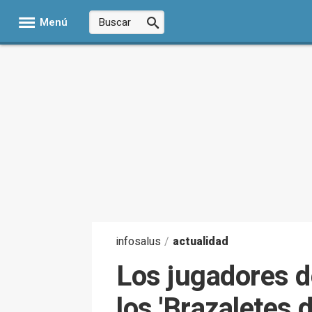
Menú
infosalus
/
actualidad
Los jugadores de
los 'Brazaletes 