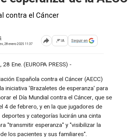
l contra el Cáncer
s
IA
Seguir en
Abrir opciones para compartir
es, 28 enero 2025 11:37
 28 Ene. (EUROPA PRESS) -
ación Española contra el Cáncer (AECC)
 la iniciativa 'Brazaletes de esperanza' para
ar el Día Mundial contra el Cáncer, que se
el 4 de febrero, y en la que jugadores de
s deportes y categorías lucirán una cinta
a "transmitir esperanza" y "visibilizar la
 de los pacientes y sus familiares".