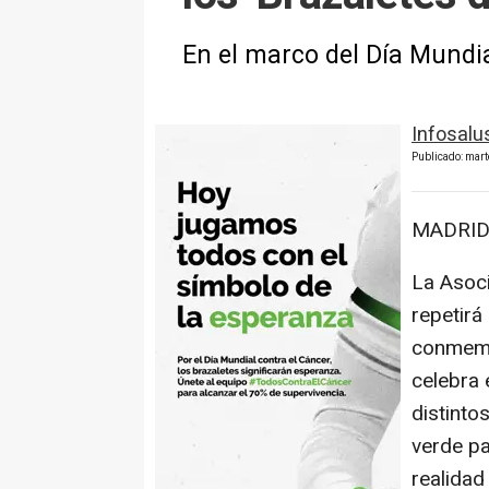
En el marco del Día Mundia
Infosalu
Publicado: mart
MADRID,
La Asoci
repetirá
conmemor
celebra 
distinto
verde par
realidad