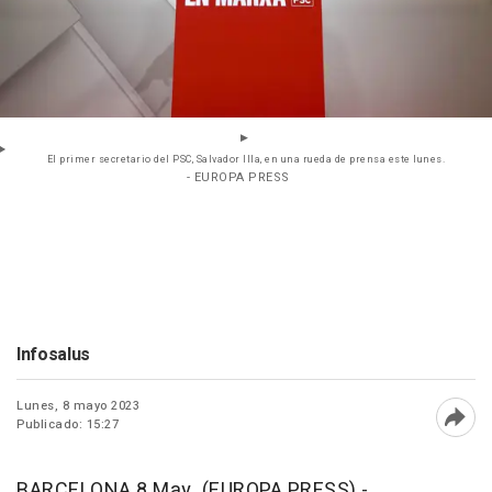
El primer secretario del PSC, Salvador Illa, en una rueda de prensa este lunes.
- EUROPA PRESS
Infosalus
Lunes, 8 mayo 2023
Publicado: 15:27
Abri
BARCELONA 8 May. (EUROPA PRESS) -