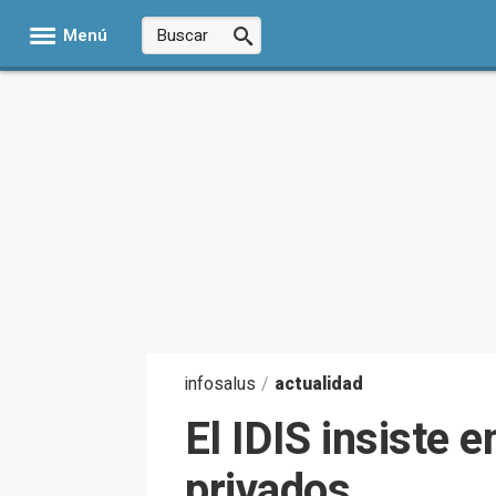
Menú
infosalus
/
actualidad
El IDIS insiste
privados