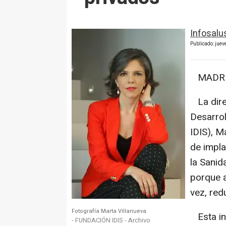
Infosalu
Publicado: juev
MADRID,
La direc
Desarrol
IDIS), M
de impla
la Sanid
porque a
vez, redu
Fotografía Marta Villanueva
Esta ini
- FUNDACIÓN IDIS - Archivo