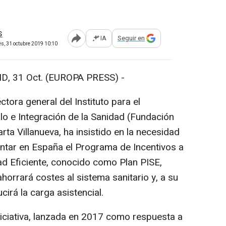
s
IA
Seguir en
Abrir opciones para compartir
es, 31 octubre 2019 10:10
 31 Oct. (EUROPA PRESS) -
tora general del Instituto para el
lo e Integración de la Sanidad (Fundación
arta Villanueva, ha insistido en la necesidad
ntar en España el Programa de Incentivos a
ad Eficiente, conocido como Plan PISE,
horrará costes al sistema sanitario y, a su
cirá la carga asistencial.
ciativa, lanzada en 2017 como respuesta a