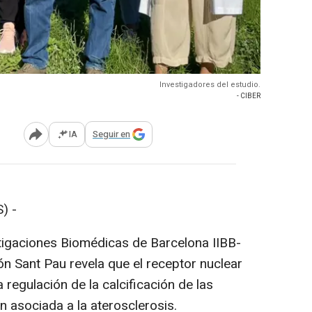
Investigadores del estudio.
- CIBER
IA
Seguir en
Abrir opciones para compartir
) -
stigaciones Biomédicas de Barcelona IIBB-
ión Sant Pau revela que el receptor nuclear
 regulación de la calcificación de las
ón asociada a la aterosclerosis.