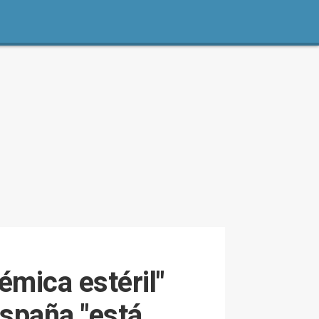
émica estéril"
spaña "está