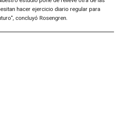
Nuestro estudio pone de relieve otra de las
esitan hacer ejercicio diario regular para
uturo", concluyó Rosengren.