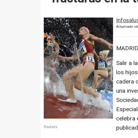
Infosalu
Actualizado: s
MADRID,
Salir a 
los hijo
cadera 
una inve
Socieda
Especial
celebra 
publicad
Reuters