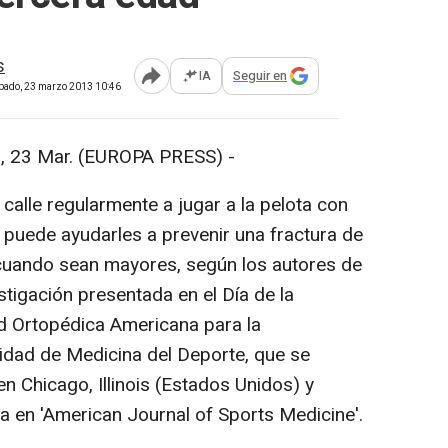
s
IA
Seguir en
Abrir opciones para compartir
ábado, 23 marzo 2013 10:46
 23 Mar. (EUROPA PRESS) -
la calle regularmente a jugar a la pelota con
s puede ayudarles a prevenir una fractura de
cuando sean mayores, según los autores de
stigación presentada en el Día de la
d Ortopédica Americana para la
idad de Medicina del Deporte, que se
en Chicago, Illinois (Estados Unidos) y
a en 'American Journal of Sports Medicine'.