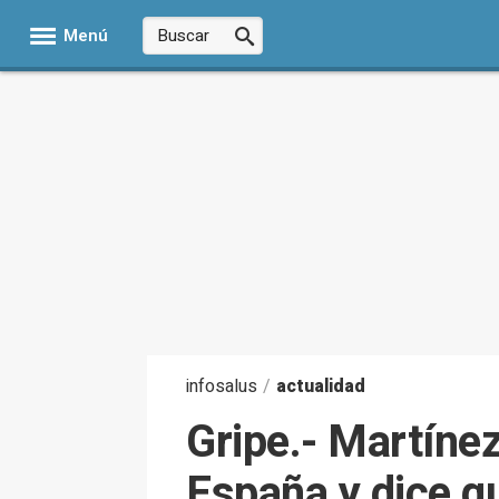
Menú
infosalus
/
actualidad
Gripe.- Martínez
España y dice q