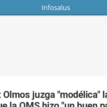
 Olmos juzga "modélica" l
ue la OMS hizo "un buen p