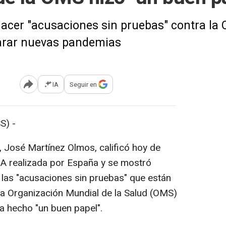
hacer "acusaciones sin pruebas" contra la 
arar nuevas pandemias
IA
Seguir en
Abrir opciones para compartir
S) -
, José Martínez Olmos, calificó hoy de
e A realizada por España y se mostró
as "acusaciones sin pruebas" que están
la Organización Mundial de la Salud (OMS)
ha hecho "un buen papel".