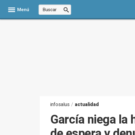
Menú
infosalus
/
actualidad
García niega la
de espera y den