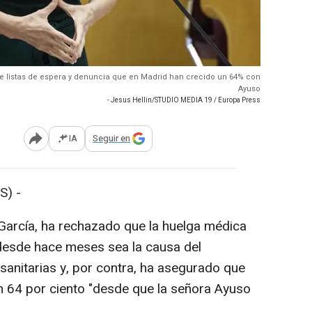
 listas de espera y denuncia que en Madrid han crecido un 64% con
Ayuso
- Jesus Hellin/STUDIO MEDIA 19 / Europa Press
IA
Seguir en
Abrir opciones para compartir
S) -
García, ha rechazado que la huelga médica
 desde hace meses sea la causa del
sanitarias y, por contra, ha asegurado que
n 64 por ciento "desde que la señora Ayuso