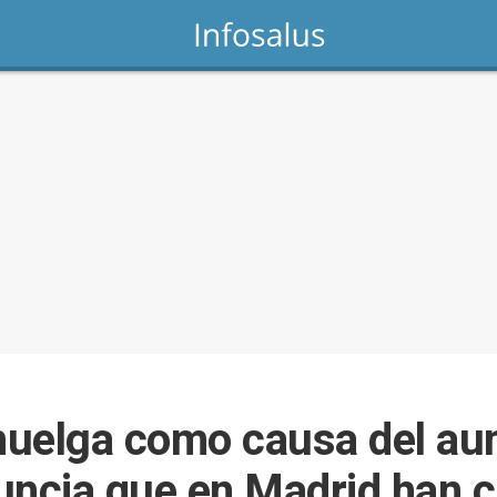
 huelga como causa del au
uncia que en Madrid han 